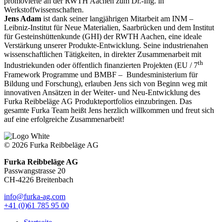
promovierte an der RWTH Aachen zum Dr.-Ing. in
Werkstoffwissenschaften.
Jens Adam
ist dank seiner langjährigen Mitarbeit am INM –
Leibniz-Institut für Neue Materialien, Saarbrücken und dem Institut
für Gesteinshüttenkunde (GHI) der RWTH Aachen, eine ideale
Verstärkung unserer Produkte-Entwicklung. Seine industrienahen
wissenschaftlichen Tätigkeiten, in direkter Zusammenarbeit mit
th
Industriekunden oder öffentlich finanzierten Projekten (EU / 7
Framework Programme und BMBF – Bundesministerium für
Bildung und Forschung), erlauben Jens sich von Beginn weg mit
innovativen Ansätzen in der Weiter- und Neu-Entwicklung des
Furka Reibbeläge AG Produkteportfolios einzubringen. Das
gesamte Furka Team heißt Jens herzlich willkommen und freut sich
auf eine erfolgreiche Zusammenarbeit!
© 2026 Furka Reibbeläge AG
Furka Reibbeläge AG
Passwangstrasse 20
CH-4226 Breitenbach
info@furka-ag.com
+41 (0)61 785 95 00