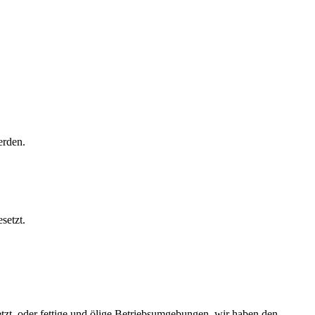
rden.‬
tzt‭.‬
zt, oder fettige und ölige Betriebsumgebungen, wir haben den