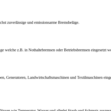
chst zuverlässige und emissionsarme Bremsbeläge.
e welche z.B. in Nothaltebremsen oder Betriebsbremsen eingesetzt we
‭, ‬Generatoren‭, ‬Landwirtschaftsmaschinen und Textilmaschinen eingese
üssen wie Temperatur, Wasser und allerlei Staub und Schmutz ausgeset